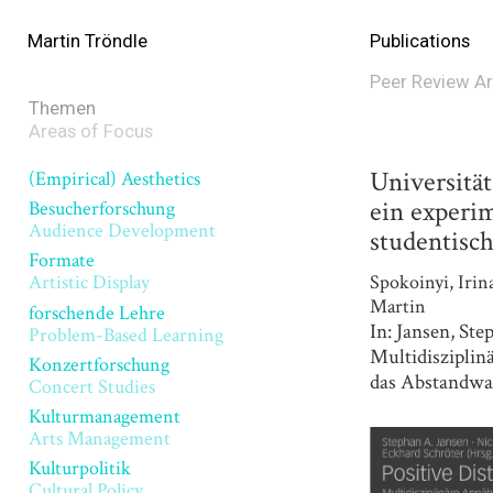
Martin Tröndle
Publications
Peer Review Ar
Themen
Areas of Focus
Universität
(Empirical) Aesthetics
ein experi
Besucherforschung
Audience Development
studentisc
Formate
Spokoinyi, Irina
Artistic Display
Martin
forschende Lehre
In: Jansen, Ste
Problem-Based Learning
Multidiszipli
Konzertforschung
das Abstandwah
Concert Studies
Kulturmanagement
Arts Management
Kulturpolitik
Cultural Policy