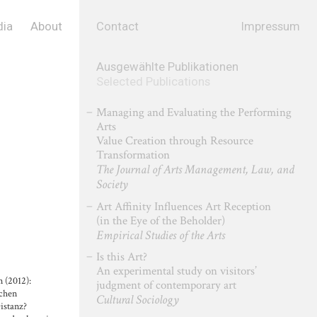
ia
About
Contact
Impressum
Ausgewählte Publikationen
Selected Publications
Managing and Evaluating the Performing
Arts
Value Creation through Resource
Transformation
The Journal of Arts Management, Law, and
Society
Art Affinity Influences Art Reception
(in the Eye of the Beholder)
Empirical Studies of the Arts
Is this Art?
An experimental study on visitors’
n (2012):
judgment of contemporary art
schen
Cultural Sociology
Distanz?