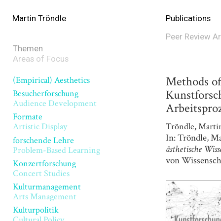
Martin Tröndle
Publications
Peer Review Ar
Themen
Areas of Focus
Methods of 
(Empirical) Aesthetics
Kunstforsc
Besucherforschung
Audience Development
Arbeitspro
Formate
Tröndle, Marti
Artistic Display
In: Tröndle, M
forschende Lehre
ästhetische Wiss
Problem-Based Learning
von Wissensch
Konzertforschung
Concert Studies
Kulturmanagement
Arts Management
Kulturpolitik
Cultural Policy