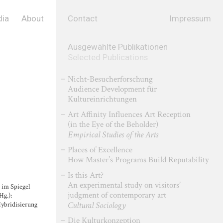
ia
About
Contact
Impressum
Ausgewählte Publikationen
Selected Publications
Nicht-Besucherforschung
Audience Development für
Kultureinrichtungen
Art Affinity Influences Art Reception
(in the Eye of the Beholder)
Empirical Studies of the Arts
Places of Excellence
How Master’s Programs Build Reputability
Is this Art?
An experimental study on visitors’
 im Spiegel
judgment of contemporary art
Hg.):
Cultural Sociology
Hybridisierung
Die Kulturkonzeption