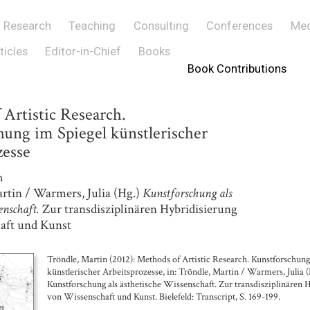
Research
Teaching
Consulting
Conferences
Med
ticles
Editor-in-Chief
Books
Book Contributions
Artistic Research.
hung im Spiegel künstlerischer
zesse
n
artin / Warmers, Julia (Hg.)
Kunstforschung als
enschaft.
Zur transdisziplinären Hybridisierung
aft und Kunst
Tröndle, Martin (2012): Methods of Artistic Research. Kunstforschung
künstlerischer Arbeitsprozesse, in: Tröndle, Martin / Warmers, Julia (
Kunstforschung als ästhetische Wissenschaft. Zur transdisziplinären 
von Wissenschaft und Kunst. Bielefeld: Transcript, S. 169-199.