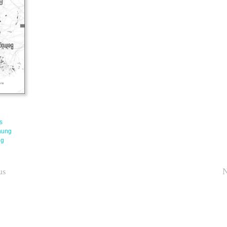
s
hung
ng
us
N