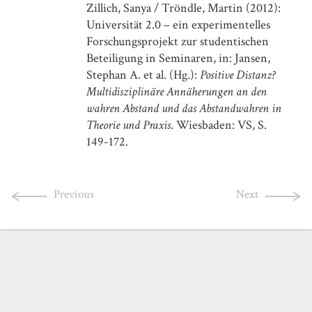
Journal of Cultural Management and Cultural Policy /
Zillich, Sanya / Tröndle, Martin (2012):
Zeitschrift für Kulturmanagement und Kulturpolitik
Universität 2.0 – ein experimentelles
Forschungsprojekt zur studentischen
Nicht-Besucherforschung
Audience Development für Kultureinrichtungen
Beteiligung in Seminaren, in: Jansen,
Stephan A. et al. (Hg.):
Positive Distanz?
Places of Excellence
Multidisziplinäre Annäherungen an den
How Master’s Programs Build Reputability
wahren Abstand und das Abstandwahren in
Die Kulturkonzeption
Theorie und Praxis
. Wiesbaden: VS, S.
Stadtentwicklung und Kulturpolitik am Beispiel der Stadt
Ravensburg
149-172.
Art Affinity Influences Art Reception
(in the Eye of the Beholder)
Empirical Studies of the Arts
Previous
Next