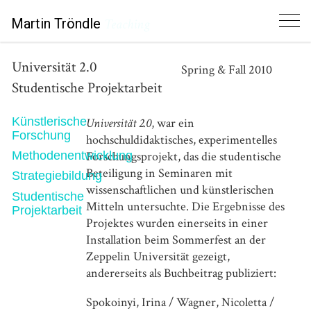
Martin Tröndle
Teaching
Universität 2.0
Spring & Fall 2010
Studentische Projektarbeit
Künstlerische
Universität 2.0
, war ein
Forschung
hochschuldidaktisches, experimentelles
Forschungsprojekt, das die studentische
Methodenentwicklung
Beteiligung in Seminaren mit
Strategiebildung
wissenschaftlichen und künstlerischen
Studentische
Mitteln untersuchte. Die Ergebnisse des
Projektarbeit
Projektes wurden einerseits in einer
Installation beim Sommerfest an der
Zeppelin Universität gezeigt,
andererseits als Buchbeitrag publiziert:
Ausgewählte Publikationen
Selected Publications
Spokoinyi, Irina / Wagner, Nicoletta /