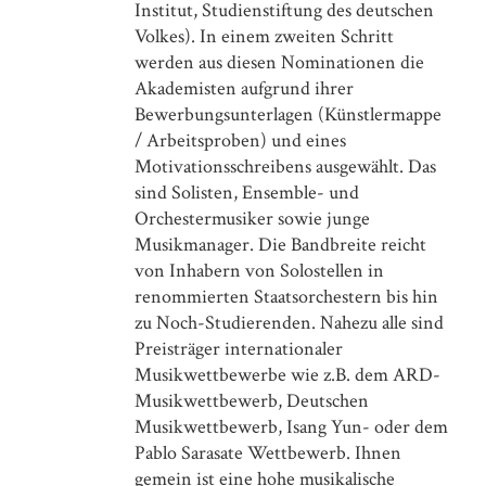
Institut, Studienstiftung des deutschen
The Journal of Arts Management, Law, and Society
Volkes). In einem zweiten Schritt
Nicht-Besucherforschung
werden aus diesen Nomi­nationen die
Audience Development für Kultureinrichtungen
Akademisten aufgrund ihrer
Anthologie Kulturpolitik
Bewerbungsunterlagen (Künstlermappe
Einführende Beiträge zu Geschichte, Funktionen und
/ Arbeitsproben) und eines
Diskursen der Kulturpolitikforschung
Motivationsschreibens ausgewählt. Das
Classical Concert Studies
sind Solisten, Ensemble- und
A Companion to Contemporary Research and Performance
Orchestermusiker sowie junge
Musikmanager. Die Bandbreite reicht
von Inhabern von Solostellen in
renommierten Staatsorchestern bis hin
zu Noch-Studierenden. Nahezu alle sind
Preisträger internationaler
Musikwettbewerbe wie z.B. dem ARD-
Musikwettbewerb, Deutschen
Musikwettbewerb, Isang Yun- oder dem
Pablo Sarasate Wettbewerb. Ihnen
gemein ist eine hohe musikalische