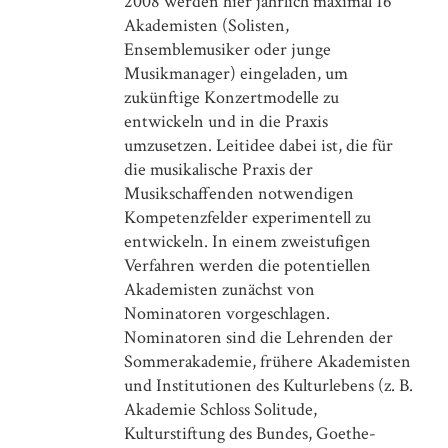
2008 werden hier jährlich maximal 16
Akademisten (Solisten,
Ensemblemusiker oder junge
Musikmanager) eingeladen, um
zukünftige Konzertmodelle zu
entwickeln und in die Praxis
umzusetzen. Leitidee dabei ist, die für
die musikalische Praxis der
Musikschaffenden notwendigen
Kompetenzfelder experimentell zu
entwickeln. In einem zweistufigen
Verfahren werden die potentiellen
Ausgewählte Publikationen
Akademisten zunächst von
Nominatoren vorgeschlagen.
Selected Publications
Nominatoren sind die Lehrenden der
Art Affinity Influences Art Reception
Sommerakademie, frühere Akademisten
(in the Eye of the Beholder)
und Institutionen des Kulturlebens (z. B.
Empirical Studies of the Arts
Akademie Schloss Solitude,
Managing and Evaluating the Performing Arts
Kulturstiftung des Bundes, Goethe-
Value Creation through Resource Transformation