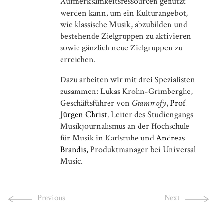
Aufmerksamkeitsressourcen genutzt
Selected Publications
werden kann, um ein Kulturangebot,
Anthologie Kulturpolitik
wie klassische Musik, abzubilden und
Einführende Beiträge zu Geschichte, Funktionen und
bestehende Zielgruppen zu aktivieren
Diskursen der Kulturpolitikforschung
sowie gänzlich neue Zielgruppen zu
Is this Art?
erreichen.
An experimental study on visitors’ judgment of
contemporary art
Dazu arbeiten wir mit drei Spezialisten
Cultural Sociology
zusammen: Lukas Krohn-Grimberghe,
Places of Excellence
Geschäftsführer von
Grammofy
,
Prof.
How Master’s Programs Build Reputability
Jürgen Christ
, Leiter des Studiengangs
Classical Concert Studies
Musikjournalismus an der Hochschule
A Companion to Contemporary Research and Performance
für Musik in Karlsruhe und
Andreas
Die Kulturkonzeption
Brandis
, Produktmanager bei Universal
Stadtentwicklung und Kulturpolitik am Beispiel der Stadt
Music.
Ravensburg
Previous
Next