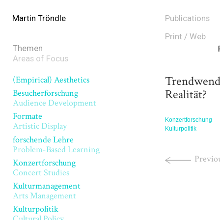
Martin Tröndle
Publications
Print / Web
Themen
Areas of Focus
Trendwende
(Empirical) Aesthetics
Realität?
Besucherforschung
Audience Development
Formate
Konzertforschung
Artistic Display
Kulturpolitik
forschende Lehre
Problem-Based Learning
Previo
Konzertforschung
Concert Studies
Kulturmanagement
Arts Management
Kulturpolitik
Cultural Policy