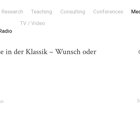
Research
Teaching
Consulting
Conferences
Med
TV / Video
Radio
 in der Klassik – Wunsch oder
us
N