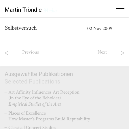
Martin Tröndle
Media
Selbstversuch
02
Nov
2009
Previous
Next
Ausgewählte Publikationen
Selected Publications
Art Affinity Influences Art Reception
(in the Eye of the Beholder)
Empirical Studies of the Arts
Places of Excellence
How Master’s Programs Build Reputability
Classical Concert Studies