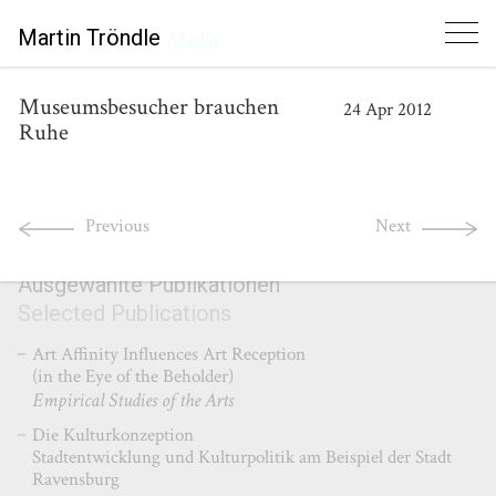
Martin Tröndle
Media
Museumsbesucher brauchen
24
Apr
2012
Ruhe
Previous
Next
Ausgewählte Publikationen
Selected Publications
Art Affinity Influences Art Reception
(in the Eye of the Beholder)
Empirical Studies of the Arts
Die Kulturkonzeption
Stadtentwicklung und Kulturpolitik am Beispiel der Stadt
Ravensburg