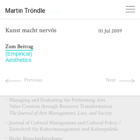
Martin Tröndle
Media
Kunst macht nervös
01
Jul
2009
Zum Beitrag
(Empirical)
Aesthetics
Ausgewählte Publikationen
Previous
Next
Selected Publications
Managing and Evaluating the Performing Arts
Value Creation through Resource Transformation
The Journal of Arts Management, Law, and Society
Journal of Cultural Management and Cultural Policy /
Zeitschrift für Kulturmanagement und Kulturpolitik
Nicht-Besucherforschung