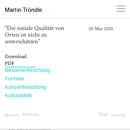
Martin Tröndle
Media
"Die soziale Qualität von
20
Mar
2010
Orten ist nicht zu
unterschätzen"
Download
PDF
Besucherforschung
Ausgewählte Publikationen
Formate
Selected Publications
Konzertforschung
Art Affinity Influences Art Reception
Kulturpolitik
(in the Eye of the Beholder)
Empirical Studies of the Arts
Nicht-Besucherforschung
Previous
Next
Audience Development für Kultureinrichtungen
Die Kulturkonzeption